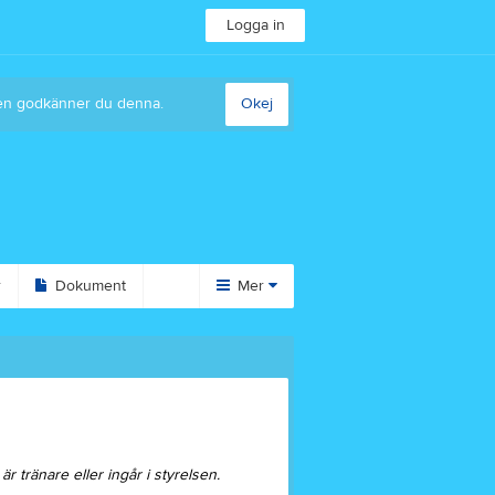
Logga in
sten godkänner du denna.
Okej
r
Dokument
Mer
Huvudmeny
Bilder
Styrelse
Avgifter
tränare eller ingår i styrelsen.