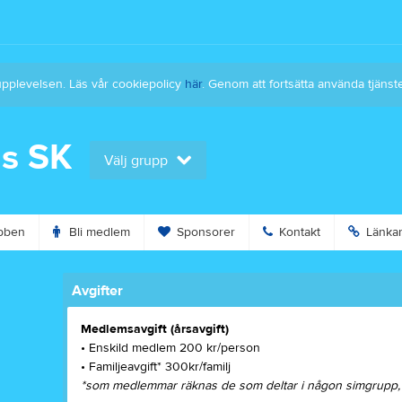
upplevelsen. Läs vår cookiepolicy
här
. Genom att fortsätta använda tjän
ns SK
Välj grupp
bben
Bli medlem
Sponsorer
Kontakt
Länka
Avgifter
Medlemsavgift (årsavgift)
• Enskild medlem 200 kr/person
• Familjeavgift* 300kr/familj
*som medlemmar räknas de som deltar i någon simgrupp, är 